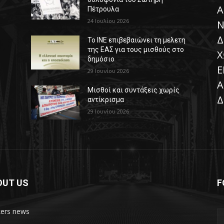
Α
Πέτρουλα
24 Ιουλίου 2026
Ν
Δ
Το ΙΝΕ επιβεβαιώνει τη μελετη
της ΕΑΣ για τους μισθούς στο
Χ
δημόσιο
Ε
29 Ιουνίου 2026
Α
Μισθοί και συντάξεις χωρίς
Δ
αντίκρισμα
29 Ιουνίου 2026
OUT US
F
ers news