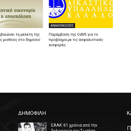
ΑΝΑΚΟΙΝΩΣΕΙΣ
εβαιώνει τη μελετη της
Παρέμβαση της ΟΔΥΕ για το
υς μισθούς στο δημόσιο
προβλημα με τις ασφαλιστικές
εισφορές
ΔΗΜΟΦΙΛΗ
Κ
ΕΑΑΚ: 61 χρόνια από την
Π
δολοφονία του Σωτήρη