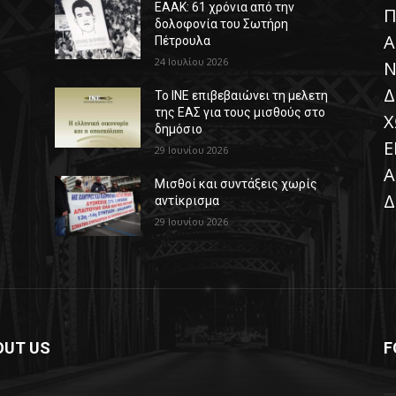
ΕΑΑΚ: 61 χρόνια από την
Π
δολοφονία του Σωτήρη
Α
Πέτρουλα
24 Ιουλίου 2026
Ν
Δ
Το ΙΝΕ επιβεβαιώνει τη μελετη
της ΕΑΣ για τους μισθούς στο
Χ
δημόσιο
Ε
29 Ιουνίου 2026
Α
Μισθοί και συντάξεις χωρίς
Δ
αντίκρισμα
29 Ιουνίου 2026
OUT US
F