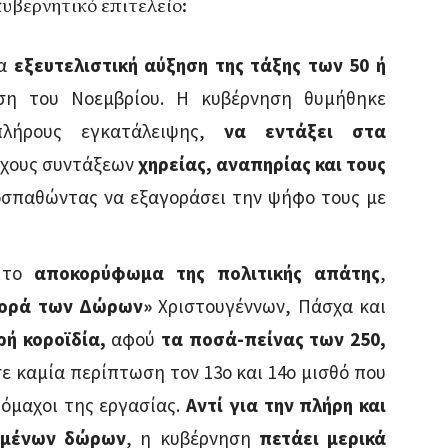
κυβερνητικό επιτελείο:
ια
εξευτελιστική αύξηση της τάξης των 50 ή
ση του Νοεμβρίου. Η κυβέρνηση θυμήθηκε
πλήρους εγκατάλειψης,
να εντάξει στα
ούχους συντάξεων
χηρείας, αναπηρίας και τους
σπαθώντας να εξαγοράσει την ψήφο τους με
 το
αποκορύφωμα της πολιτικής απάτης
,
φορά των Δώρων»
Χριστουγέννων, Πάσχα και
ρή κοροϊδία,
αφού
τα ποσά-πείνας των 250,
ε καμία περίπτωση τον 13ο και 14ο μισθό που
πόμαχοι της εργασίας.
Αντί για την πλήρη και
μμένων δώρων
, η κυβέρνηση
πετάει μερικά