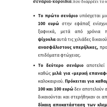
σενάρια-κοροϊδία
που διαρρέει το 
Το πρώτο σενάριο
υπόσχεται μ
100 ευρώ
στην εφάπαξ ενίσχυ
ξαφνικά, μετά από χρόνια 
ψίχουλα
αυτά τις χιλιάδες δικαι
ανασφάλιστους υπερήλικες,
προ
επιδόματα φτώχειας.
Το δεύτερο σενάριο
αποτελεί
καθώς
μιλά για «μερική επανα
καλοκαιριού.
Πρόκειται για καθα
100 και 100 ευρώ
δεν αποτελούν σ
δικαιούνται και στερήθηκαν οι α
δίκαιη αποκατάσταση των κλε