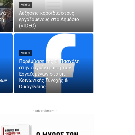
VIDEO
ινά
Αυξήσεις κοροϊδία στους
ση
εργαζόμενους στο Δημόσιο
(VIDEO)
VIDEO
Παρέμβαση της Β. Πασχάλη
στην συγκέντρωση των
Εργαζομένων στο υπ.
ρων
Κοινωνικής Συνοχής &
Οικογένειας
- Advertisment -