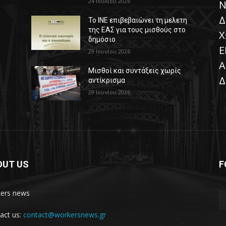
24 Ιουλίου 2026
Ν
Δ
Το ΙΝΕ επιβεβαιώνει τη μελετη
της ΕΑΣ για τους μισθούς στο
Χ
δημόσιο
Ε
29 Ιουνίου 2026
Α
Μισθοί και συντάξεις χωρίς
Δ
αντίκρισμα
29 Ιουνίου 2026
OUT US
F
ers news
act us:
contact@workersnews.gr